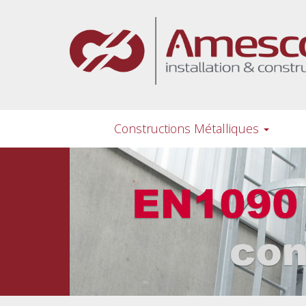
Aller
au
contenu
principal
Constructions Métalliques